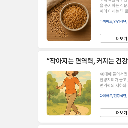
을 중시하는 식문
이어 이제는 '파로
곡물은, 고소한 
다이어트/건강식단,
처럼 씹는 맛이 
단에도 잘 어울립
그리고 어떻게 활
더보기 
고대 곡물로서의 
40대에 들어서면
잔병치레가 늘고,
면역력의 저하와 
약화시켜 각종 질
다이어트/건강식단,
면역력을 높이고 
역력 관리법과 생
강 비밀, 지금 
더보기 
제생활 속 면역력