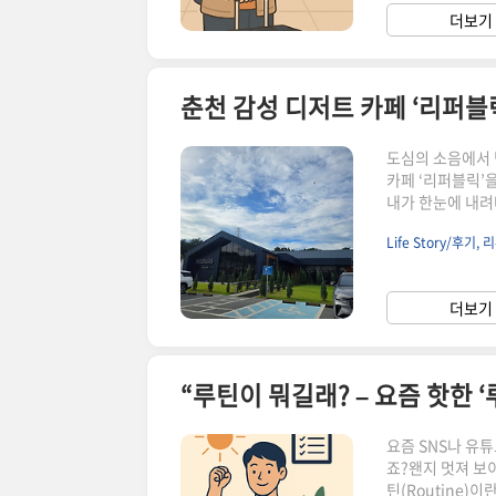
시작해보지 않으실
더보기 
할 필요 없는 이유
춘천 감성 디저트 카페 ‘리퍼블
도심의 소음에서 
카페 ‘리퍼블릭’을
내가 한눈에 내려
매력이었죠.가족,
Life Story/후기, 
바라보며 커피 한
천 감성 디저트 
실내 인테리어와 
더보기 
주차, 뷰, 가족/
요즘 SNS나 유튜
죠?왠지 멋져 보
틴(Routine)