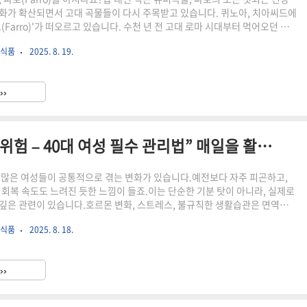
화가 확산되면서 고대 곡물들이 다시 주목받고 있습니다. 퀴노아, 치아씨드에
(Farro)'가 떠오르고 있습니다. 수천 년 전 고대 로마 시대부터 먹어오던 이
풍미와 탁월한 영양성분으로 현대인의 식탁에 다시 등장하고 있죠.파로는 현미
 식품
2025. 8. 19.
살아 있고, 단백질과 식이섬유가 풍부해 식사 대용은 물론 다이어트나 웰빙 식
니다. 이번 글에서는 파로가 어떤 곡물인지, 왜 슈퍼푸드로 주목받고 있는지,
용할 수 있는지까지 자세히 소개해드리겠습니다. 파로(Farro)란 무엇일까?
››
역사와 기원파로의 영양학적 특징과 건..
“작아지는 면역력, 커지는 건강위험 – 40대 여성 필수 관리법” 매일을 활력 있게!
 많은 여성들이 공통적으로 겪는 변화가 있습니다.예전보다 자주 피곤하고,
 회복 속도도 느려진 듯한 느낌이 들죠.이는 단순한 기분 탓이 아니라, 실제로
깊은 관련이 있습니다.호르몬 변화, 스트레스, 불규칙한 생활습관은 면역력을
환에 쉽게 노출되게 만듭니다.하지만 다행히도, 생활 속 작은 관리만으로도
 식품
2025. 8. 18.
건강한 몸을 지킬 수 있답니다.이 글에서는 40대 여성이 특히 주목해야 할 면
활 속 실천 방법을 함께 알아보겠습니다.당신의 매일을 활력 있게 바꿔줄 건
시작합니다! 40대 여성, 왜 면역력이 떨어질까?면역력 저하가 불러오는 건강 문
››
 강화 습관40대 여성을 위한 영양 관리 포인트면역..