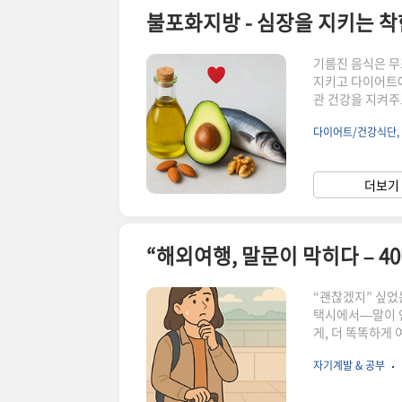
불포화지방 - 심장을 지키는 착
기름진 음식은 무
지키고 다이어트에
관 건강을 지켜주
선 같은 음식 속
다이어트/건강식단,
을 지킬 수 있는
화지방 / 다중불
주의할 점과 균형
더보기 
까?불포화지방(Uns
“해외여행, 말문이 막히다 – 4
“괜찮겠지” 싶었
택시에서—말이 안
게, 더 똑똑하게
죠.하지만 영어는
자기계발 & 공부
는 여행.그래서 
리고 그 첫걸음을