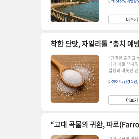
Life Story/여행정
에서만 맛볼 수 
럽”이라 불리는 
고 미식의 즐거움
더보기 
랑위 섬, 샤먼대
“단맛은 즐기고 
나가 바로 **자일
설탕과 비슷한 단
충치균의 성장을 
다이어트/건강식단,
단이나 웰빙 간식
리톨이 어떻게 우
니다. 자일리톨이
더보기 
어트까지자일리톨 
고대 곡물의 귀환,