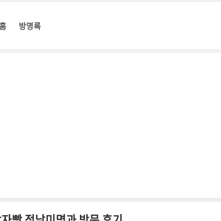
홈
방명록
자빵 정남미명과 방문 후기