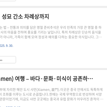
 · 성묘 간소 차례상까지
 법 – 전통과 의미를 담은 명절 준비추석은 우리 민족의 가장 큰 명절 중 하
감사의 마음을 전하며 풍요를 기리는 날입니다. 특히 차례상은 단순히 음식을
가 아니라, 가족이 함께 모여 정성과 예의를 다하는 중요한 의식입니다. 그렇
은 어떻게 차려야 할까요? 기본적인 원칙과 음식 배치 방법을 정리해보겠습
025. 9. 30.
 기본 원칙차례상은 크게 다섯 줄(행)로 나눠 차립니다. 이는 ‘오행’의 원리와
하는데, 각각의 줄에는 정해진 음식이 놓입니다. 전통적인 원칙은 다음과 같
상님 쪽, 북쪽) – 신위(위패)와 함께 술잔, 향, 촛대둘째 줄(과일·포·나물) –
››
 포(말린 생선)셋째 줄(탕) – 육..
중국 속의 작은 유럽, “샤먼(Xiamen) 여행 – 바다·문화·미식이 공존하는 도시”
부에 자리한 해안 도시 샤먼(Xiamen, 廈門).이곳은 중국 안에서도 독특하게
 조화를 이루는 도시로 손꼽힙니다.한때는 국제 무역항으로 번성하며 서양
관문이었기에, 지금도 샤먼 곳곳에는 중국과 유럽 문화가 어우러진 흔적이 남
 바닷길을 따라 펼쳐진 풍경, 오랜 역사와 예술이 숨 쉬는 골목길, 그리고 현지