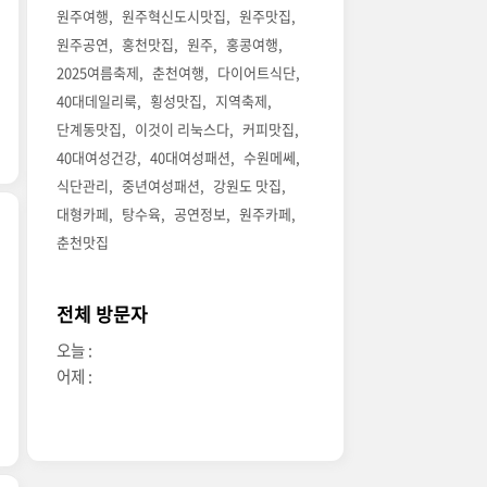
원주여행
원주혁신도시맛집
원주맛집
원주공연
홍천맛집
원주
홍콩여행
2025여름축제
춘천여행
다이어트식단
40대데일리룩
횡성맛집
지역축제
단계동맛집
이것이 리눅스다
커피맛집
40대여성건강
40대여성패션
수원메쎄
식단관리
중년여성패션
강원도 맛집
대형카페
탕수육
공연정보
원주카페
춘천맛집
전체 방문자
오늘 :
어제 :