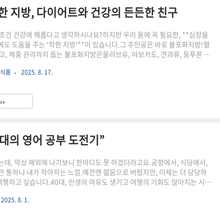
한 지방, 다이어트와 건강의 든든한 친구
조건 건강에 해롭다고 생각하시나요?하지만 우리 몸에 꼭 필요한, **심장을
도 도움을 주는 ‘착한 지방’**이 있습니다.그 주인공은 바로 불포화지방!혈
고, 체중 관리까지 돕는 불포화지방은올리브유, 아보카도, 견과류, 등푸른 생
에 숨어 있어요.오늘은 불포화지방이 왜 중요한지, 그리고 어떻게 먹어야 건강
 식품
2025. 8. 17.
지 알아보겠습니다. 불포화지방이란 무엇일까?불포화지방의 종류 (단일불포
포화지방)불포화지방이 주는 건강 효과불포화지방이 풍부한 대표 음식섭취 시
 잡는 방법마무리 – 건강한 식습관을 위한 작은 실천 불포화지방이란 무엇일
››
aturated Fat)은 우리 몸에 꼭 필요한 ‘좋은 지..
0대의 영어 공부 도전기”
는데, 막상 해외에 나가보니 한마디도 못 하겠더라고요.공항에서, 식당에서,
 통하니 내가 작아지는 느낌.예전엔 젊음으로 버텼지만, 이제는 더 당당하
 여행하고 싶습니다.40대, 인생의 여유도 생기고 여행의 기회도 많아지는 시기
 여전히 숙제처럼 남아있습니다.조금만 준비해도 훨씬 편하고, 훨씬 풍부해지
2025. 8. 1.
이제라도 영어 공부를 시작하려 합니다.이 글은 왜 40대에 영어가 필요한지,그
 어떻게 시작할 수 있을지 고민하는 분들과 함께 나누고 싶어서 씁니다.같이