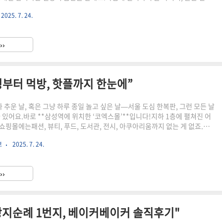
 독서 10분…이런 작은 행동 하나하나가 나만의 루틴이 될 수 있죠.루틴은 나를
2025. 7. 24.
 이끄는 습관의 설계도예요.오늘은 이 ‘루틴’이라는 단어가 왜 요즘 그렇게 뜨
 나에게 맞는 루틴을 어떻게 만들 수 있을지 함께 알아볼게요. 루틴이란? – 우
‘루틴’의 뜻왜 요즘 루틴이 중요할까?유명한 사람들의 루틴 엿보기나만의 루틴
››
 시작하는 실천 팁루틴을..
핑부터 먹방, 핫플까지 한눈에”
나 추운 날, 혹은 그냥 하루 종일 놀고 싶은 날—서울 도심 한복판, 그런 모든 날
가 있어요.바로 **삼성역에 위치한 ‘코엑스몰’**입니다!지하 1층에 펼쳐진 어
쇼핑몰에는패션, 뷰티, 푸드, 도서관, 전시, 아쿠아리움까지 없는 게 없죠.단
어,문화와 체험이 살아 있는 실내 복합 공간으로 사랑받고 있어요.이번 글에
보
2025. 7. 24.
꼭 가봐야 할 공간들,먹거리 추천, 숨은 포토존,그리고 알차게 하루를 보내
한눈에 보기 쉽게 소개해드릴게요.서울 속 미니 여행,코엑스몰 완전 정복 지
볼까요? 코엑스몰, 어디에 있고 뭐가 좋을까?쇼핑 추천 매장 TOP 3먹방 천
››
맛집여긴 꼭 가봐야 해! 코엑스몰 핫플레이..
빵지순례 1번지, 베이커베이커 솔직후기"