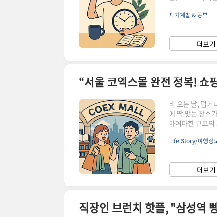
트레칭, 자기 전
자기계발 & 공부
더 나은 방향으로
고 있는지,그리고
리가 자주 듣는 
더보기 
만드는 법 – 작게
“서울 코엑스몰 완전 정복! 쇼
비 오는 날, 덥거
에 딱 맞는 장소
마어마한 규모의 
순한 쇼핑몰을 넘
Life Story/여행정
서는코엑스몰에서 
는 동선 꿀팁까지
금부터 함께 떠나
더보기 
국! 푸드존 인기 
직장인 브런치 핫플, "삼성역 