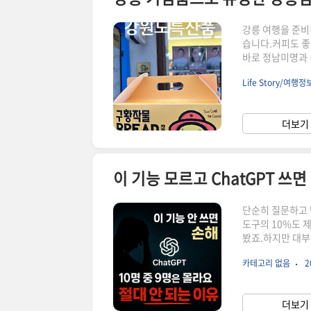
강릉 여행을 준비
습니다.커피도 좋
바로 정남미명과 
이렇게 유명할까?
Life Story/여행정
명과는 1986년부
BREAD를 판매합
릉 기념품으로 인
더보기 
부담 없는 맛 지역
이 기능 모르고 ChatGPT 쓰면
단순히 질문하고 
도구의 10%도 
봤죠.하지만 대부
춰 있습니다.사실 
카테고리 없음
2
engineering
이 아니라 당신의
놓치고 있는Cha
더보기 
을 끝까지 읽고 나