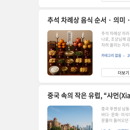
추석 차례상 음식 순서 · 의미
추석 차례상 차리는
나로, 조상님께 
차려 올리는 자리
다면 추석 차례상
카테고리 없음
2
니다.1. 차례상의
자연 질서를 상징
습니다.첫째 줄(조
더보기 
과일, 채소, 곶감,
중국 푸젠성 남동
바다·문화·미식이
문물이 들어오던 
아 있습니다.특히