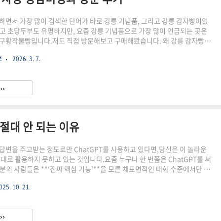
하면서 가장 많이 검색한 단어가 바로 강릉 기념품, 그리고 강릉 감자빵이었
고 초당두부도 유명하지만, 요즘 강릉 기념품으로 가장 많이 언급되는 곳은
구황작물빵입니다.저도 직접 방문해보고 구매해봤습니다. 왜 강릉 감자빵이
 강릉 감자빵 맛집으로 불리는 이유는 단순히 맛 때문만은 아닙니다. 정남미
보
2026. 3. 7.
터 이어온 장인 정신을 강조하며 국내산 쌀과 농산물로 만든 VEGGIE RICE
니다. 감자, 고구마, 단감, 대파, 고추 모양을 그대로 재현한 비주얼 덕분에 강
기가 높습니다. [ 강릉 기념품으로 괜찮을까? ] 패키지 고급스러움 어르신도
››
성 확실 관광지 디저트 가격대 무난..
 절대 안 되는 이유
답변을 주고받는 정도로만 ChatGPT를 사용하고 있다면,당신은 이 놀라운
제대로 활용하지 못하고 있는 것입니다.요즘 누구나 한 번쯤은 ChatGPT를 써
분의 사람들은 **‘진짜 핵심 기능’**을 모른 채표면적인 대화 수준에서만 멈
ChatGPT의 진짜 힘은 대화가 아니라 **‘프롬프트 엔지니어링(prompt
025. 10. 21.
)’**에 있습니다.이 기술을 이해하고 활용하는 순간,ChatGPT는 단순한 AI 챗봇
 강력한 콘텐츠 파트너로 변하게 됩니다.그래서 오늘은…수많은 사용자들이
tGPT의 ‘프롬프트 엔지니어링’ 핵심 기능을 자세히 알려드리려 합니다.이 글
››
면,당신은 ChatGPT에게 단순..