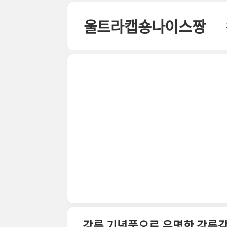
본문 바로가기
울트라캡숑나이스짱
강릉 기념품으로 유명한 강릉감