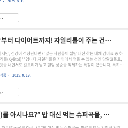
보
2025. 8. 19.
있는 푸젠 특유의 음식들은 여행객들의 발걸음을 사로잡죠.“중국 속의 작은 유
샤먼,이번 글에서는 샤먼에서 꼭 경험해야 할 바다의 낭만, 문화의 향기, 그리
을 하나씩 소개해드리겠습니다. 샤먼, 어떤 도시일까?꼭 가봐야 할 명소 (구
››
학, 난푸투오사 등)샤먼에서 즐기는 바다의 매력..
착한 단맛, 자일리톨 “충치 예방부터 다이어트까지! 자일리톨이 주는 건강 효과”
싶지만, 건강이 걱정된다면?”많은 사람들이 설탕 대신 찾는 대체 감미료 중 하
리톨(Xylitol)**입니다.자일리톨은 자연에서 얻을 수 있는 천연 당알코올로,
맛을 내면서도 칼로리가 낮고 혈당 상승을 억제하는 특징이 있습니다. 특히
억제해 치아 건강을 지켜주는 효과로 널리 알려져 있죠.최근에는 다이어트 식
 식품
2025. 8. 19.
에도 자주 활용되며, ‘착한 단맛’으로 자리 잡고 있습니다. 이번 글에서는 자일
리 몸에 이로운지, 그리고 섭취 시 알아두면 좋은 점까지 자세히 살펴보겠습
란 무엇일까?자일리톨의 특징과 과학적 원리건강 효과 – 충치 예방부터 다이
››
섭취 시 주의할 점일상에서 자일리톨 활용법 ..
“고대 곡물의 귀환, 파로(Farro)를 아시나요?” 밥 대신 먹는 슈퍼곡물, 파로의 모든 것
 파로(Farro)를 아시나요?밥 대신 먹는 슈퍼곡물, 파로의 모든 것최근 건강