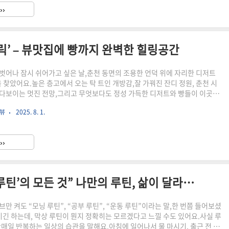
래요? 왜 해외여행에서 영어가 꼭 필요할까?40대 영어 공부, 늦었다고 포기
››
여행 영어에 딱 맞는 실전 표현 TOP 5짧고 효율적인 ..
릭’ – 뷰맛집에 빵까지 완벽한 힐링공간
벗어나 잠시 쉬어가고 싶은 날,춘천 동면의 조용한 언덕 위에 자리한 디저트
 찾았어요.높은 층고에서 오는 탁 트인 개방감,잘 가꿔진 잔디 정원, 춘천 시
다보이는 멋진 전망,그리고 무엇보다도 정성 가득한 디저트와 빵들이 이곳의
 연인, 친구 누구와 함께여도 좋은,날씨 좋은 날엔 실외 테이블에 앉아 하늘을
리뷰
2025. 8. 1.
 잔의 여유를 즐기기 딱 좋은 그런 곳.이번 블로그에서는 제가 직접 다녀온춘
카페 ‘리퍼블릭’의 솔직한 후기를 전해드릴게요! 리퍼블릭 카페 위치 & 분위기
층고의 매력잔디 정원 & 야외 좌석 공간다양한 메뉴 구성 디저트와 빵 맛 후기
››
연인 추천 포인트개인적인 총평 & 재방문..
“루틴이 뭐길래? – 요즘 핫한 ‘루틴’의 모든 것” 나만의 루틴, 삶이 달라지는 작은 습관
브만 켜도 “모닝 루틴”, “공부 루틴”, “운동 루틴”이라는 말,한 번쯤 들어보셨
이긴 하는데, 막상 루틴이 뭔지 정확히는 모르겠다고 느낄 수도 있어요.사실 루
이란매일 반복하는 일상의 습관을 말해요.아침에 일어나서 물 마시기, 출근 전 스