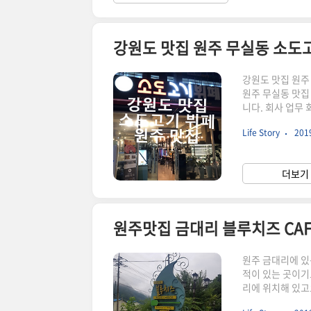
강원도 맛집 원주 무실동 소도
강원도 맛집 원주
원주 무실동 맛집
니다. 회사 업무
고기 무한리필이라
Life Story
2019
합니다. 정해진 
건물 1층에 위치
뷔페 내부 구조 
더보기 
조 형태로 많이 
원주맛집 금대리 블루치즈 CAF
원주 금대리에 있
적이 있는 곳이기
리에 위치해 있고요
하기 딱 좋은 시간