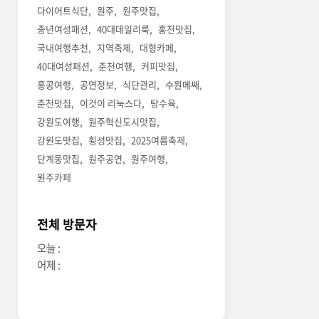
다이어트식단
원주
원주맛집
중년여성패션
40대데일리룩
홍천맛집
국내여행추천
지역축제
대형카페
40대여성패션
춘천여행
커피맛집
홍콩여행
공연정보
식단관리
수원메쎄
춘천맛집
이것이 리눅스다
탕수육
강원도여행
원주혁신도시맛집
강원도맛집
횡성맛집
2025여름축제
단계동맛집
원주공연
원주여행
원주카페
전체 방문자
오늘 :
어제 :