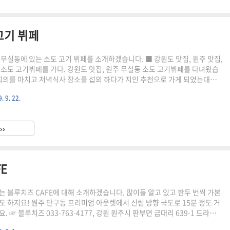
고기 뷔페
 무실동에 있는 소도 고기 뷔페를 소개하겠습니다. ■ 강원도 맛집, 원주 맛집,
 소도 고기뷔페를 가다. 강원도 맛집, 원주 무실동 소도 고기뷔페를 다녀왔습
 회의를 마치고 저녁식사 장소를 섭외 하다가 지인 추천으로 가게 되었는대요,
 가격도 저렴하고 품질도 괜찮은 강원도 맛집이자 원주 무실동 맛집이라고
. 9. 22.
예산범위내에서 회식비 집행하기에 괜찮을 것 같습니다. 원주 소도고기뷔페는
하고 있고 주차는 지상과 지하주차장을 이용할 수 있습니다. ■ 원주 소도고기
원주 소도 고기뷔페 내부는 넓은 공간에 고기 불판이 설치된 테이블이 여러 구
››
준비되어 있습니다. 인원은 10명이라 세개의 테이블을 예..
E
는 블루치즈 CAFE에 대해 소개하겠습니다. 많이들 알고 있고 한두 번씩 가본
도 하지요! 원주 단구동 프리미엄 아웃렛에서 신림 방향 국도로 15분 정도 거
. ☞ 블루치즈 033-763-4177, 강원 원주시 판부면 금대리 639-1 드라이브
이죠. 아래 사진은 블루치즈 CAFE 입구 사진입니다. 도로 바로 옆에 있어서