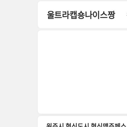
본문 바로가기
울트라캡숑나이스짱
원주시 혁신도시 혁신맥주페스