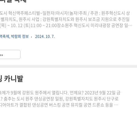
도시 혁신맥주페스티벌~일한자!마시자!놀자!주최 / 주관 : 원주혁신도시 상
특별자치도, 원주시 사업 : 강원특별자치도와 원주시 보조금 지원으로 추진일
10 (목) ~ 10. 12 (토)11:00 ~ 21:00장소원주 혁신도시 미리내광장 공연장 일원
동 1899-8즐길거리비어가든, 먹거리 부스, 체험 부스, 홍보부스지역예술단
역축제, 박람회 정보
2024. 10. 7.
동아리 공연전문팀 공연개그맨 손헌수와 함께하는 전국 노래방혁신愛살다 릴
 모두 강원특별자치도원주시원주 혁신도시 제1회 혁신맥주페스티벌 축제를
^
››
싱 카니발
가 9월에 강원도 원주에서 열립니다. 언제요? 2023년 9월 22일 금
? 춤추는 도시 원주 댄싱공연장 일원, 강원특별자치도 원주시 단구로
디어아트가 결합된 댄싱공연 버스킹 공연 뮤지컬 공연 드론쇼 등을 모