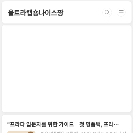
본문 바로가기
울트라캡숑나이스짱
“프라다 입문자를 위한 가이드 – 첫 명품백, 프라다가 정답인 이유”