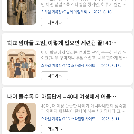
만 이런 날일수록 스타일을 챙기면, 하루가 훨씬 가
리는 소품 코디하루를 특별하게 만드는 나만의 러
볍고 당당해집니다.40대 여성에게 필요한 건, 실용
블리룩 40대, 왜 러블리룩이 더 매력적일까? 러블
스타일 기록장/오늘의 데일리룩
2025. 6. 16.
성과 멋을 모두 갖춘 센스 있는 코디!오늘은 비 오
리한 스타일은 단순히 어려 보이기 위한 옷차림이
는 날에도 우아함을 잃지 않는 40대 여성들의 스타
아니에요.40대의 러블리룩은..
더보기 ››
일 팁을 소개합니다. 비 오는 날, 왜 옷차림이 더 중
요할까?40대 여성을 위한 우중 패션 키워드상황별
추천 코디 (출근 / 마트 / 산책 / 아이 등하교)실용성
과 멋을 모두 챙긴 소품 활용법마무리 – 흐린 날에
학교 엄마들 모임, 이렇게 입으면 세련됨 끝! 40대 여성룩 가이드
도 빛나는 나를 위하여 비 오는 날, 왜 옷차림이 더
아이 학교에서 열리는 엄마들 모임, 은근히 신경 쓰
중요할까?1. 기분까지 좌우하는 날씨비가 오면 자
이죠?너무 꾸미자니 부담스럽고, 너무 편하게 입자
연스레 우울하고 축 처지기 쉬운데,밝고 단정한 옷
니 왠지 어색한 느낌.특히 40대 여성이라면 품위는
차림은 스스로에게 활력을 줍니다.2. 불편함 줄이
스타일 기록장/TPO 스타일링 가이드
2025. 6. 15.
지키면서도, 자연스럽게 세련된 분위기를 연출하
기젖은 바지, 축축한 발, 무거운 외투는 하루 ..
고 싶은 마음이 커질 거예요.이럴 땐 ‘꾸안꾸(꾸민
더보기 ››
듯 안 꾸민 듯)’ 스타일이 답입니다.오늘은 학교 엄
마들 모임에 어울리는 40대 여성의 데일리룩을 소
개해드릴게요.시선을 끌기보다 세련되고 호감 가
는 분위기를 만드는 스타일링 팁, 지금부터 함께 살
나이 들수록 더 아름답게 – 40대 여성에게 어울리는 헤어스타일 가이드, 품격과 트렌드를 모두 잡다.
펴보세요! 왜 학교 모임 옷차림이 중요할까?40대
40대, 더 이상 단순한 나이가 아니라내면의 성숙함
여성, 스타일의 핵심은 '품위 + 편안함'상황별 추천
과 외면의 세련됨이 만나야 하는 시기입니다.그 중
코디 4가지스타일을 완성하는 소품 & 뷰티 팁마무
심에 바로 ‘헤어스타일’이 있어요.작은 변화처럼 보
리 – 첫인상보다 오래 남는 ‘세련된 자연스러움’ 왜
스타일 기록장/TPO 스타일링 가이드
2025. 6. 11.
이지만,나에게 어울리는 머리 하나만으로도✔ 인상
학교 모임 옷차림이 중요할까?학교에서의 엄마 모
은 부드럽게✔ 분위기는 세련되게✔ 자신감은 단단
임은 단순한 사적..
더보기 ››
하게 변할 수 있죠.지금부터 40대 여성에게 꼭 어울