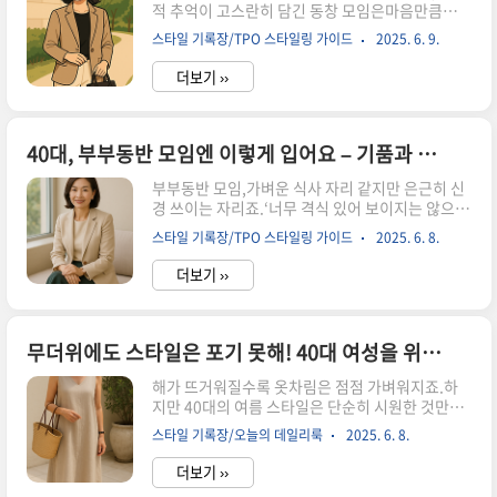
적 추억이 고스란히 담긴 동창 모임은마음만큼이나
수마무리 – 센스 있는 엄마의 한 끗 차이 학교 상담,
스타일에도 신경이 쓰이기 마련이죠.“너 요즘 더
왜 옷차림이 중요할까?학교 상담에서 옷차림이 중
스타일 기록장/TPO 스타일링 가이드
2025. 6. 9.
예뻐졌다!”는 말 한마디가 듣고 싶은 날,가장 나답
요한 이유는 단순히 ‘겉모습’을 위한 것이 아닙니
고, 가장 세련된 모습으로 나설 준비 되셨나요?이
다.엄마의 스타일은 교사에게 첫..
더보기 ››
번 글에서는40대 여성이라면 누구나 공감할 ‘동창
회룩’ 고민을 덜어주는,실용적이고 감각적인 스타
일링 팁을 전해드릴게요.어색함 없이 멋스럽게, 나
의 지금을 보여줄 시간입니다. 왜 동창 모임 패션이
40대, 부부동반 모임엔 이렇게 입어요 – 기품과 편안함을 동시에 / 격식은 살리고, 내 스타일은 지키는 부부모임룩 추천
중요할까?40대, 어떤 스타일이 자연스럽고 멋스러
부부동반 모임,가벼운 식사 자리 같지만 은근히 신
울까?상황별 추천 코디 (카페, 식사, 소규모 모임)
경 쓰이는 자리죠.‘너무 격식 있어 보이지는 않으면
작지만 강한 스타일링 팁 (액세서리, 메이크업, 헤
서도’,‘편안하지만 센스 있어 보이는’ 그 미묘한 선
어)마무리 – 나답게, 편안하게 빛나는 순간 왜 동창
스타일 기록장/TPO 스타일링 가이드
2025. 6. 8.
을 지키는 것이 포인트입니다.특히 40대 이후에는
모임 패션이 중요할까?동창 모임은 단순한 만남이
자연스러운 품위와 나만의 스타일을 함께 담은 옷
아니에요.어릴 ..
더보기 ››
차림이 더 큰 인상을 남기죠.이번 글에서는 부부모
임 자리에 어울리는,기품과 편안함을 모두 갖춘 40
대 여성룩을 소개해드릴게요.지금부터, 격식은 지
키되 스타일은 놓치지 않는센스 있는 모임룩을 함
무더위에도 스타일은 포기 못해! 40대 여성을 위한 여름 데일리룩 / 한끗 차이로 달라지는 여름 패션
께 살펴볼까요? 왜 부부동반 모임 옷차림이 중요할
해가 뜨거워질수록 옷차림은 점점 가벼워지죠.하
까?분위기에 맞는 스타일 키워드격식 + 편안함을
지만 40대의 여름 스타일은 단순히 시원한 것만으
살리는 코디 팁상황별 추천 스타일 (식사, 카페, 소
로는 부족합니다.땀나고 지치는 계절 속에서도, ‘나
규모 모임 등)마무리 – 나답게, 자연스럽게 빛나는
스타일 기록장/오늘의 데일리룩
2025. 6. 8.
답게, 멋스럽게’를 놓치지 않는 것이 바로 진짜 중
룩 왜 부부동반 모임 옷차림이 중요할까?부부동반
년의 패션 감각이니까요.이 글에서는 덥고 습한 여
모임은 단순한 외식 자..
더보기 ››
름에도 편안함과 세련됨을 모두 챙길 수 있는 40대