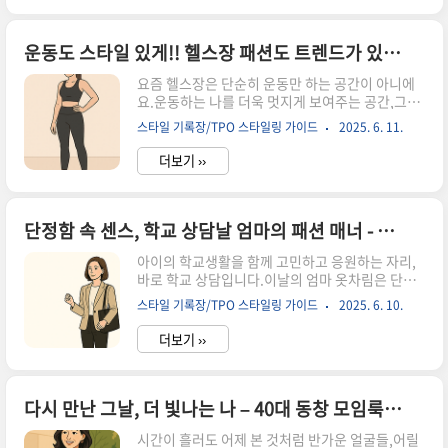
리는트렌디하고 품격 있는 헤어스타일 가이드, 함
께 살펴볼게요. 40대, 왜 헤어스타일이 더 중요할
까?인상과 분위기를 살리는 헤어스타일 포인트40
운동도 스타일 있게!! 헬스장 패션도 트렌드가 있다 – 기능과 멋을 모두 잡는 운동복 코디법
대 여성에게 어울리는 추천 스타일 5가지얼굴형별
요즘 헬스장은 단순히 운동만 하는 공간이 아니에
어울리는 커트 & 펌 제안관리까지 쉬운 스타일링
요.운동하는 나를 더욱 멋지게 보여주는 공간,그리
팁나만의 스타일을 찾는 한 끗 차이 – 마무리 조언
고 자기관리를 ‘스타일’로 표현하는 무대가 되었습
40대, 왜 헤어스타일이 더 중요할까?40대는 외적
스타일 기록장/TPO 스타일링 가이드
2025. 6. 11.
니다.아무렇게나 입고 나가긴 찜찜하고,그렇다고
인 변화와 내적인 성숙이 함께 찾아오는 시기입니
불편한 옷을 입으면 집중도 안 되는 운동 시간.그래
다.피부 탄력은 조금씩 줄어들..
더보기 ››
서 오늘은,💪 움직임은 자유롭고💃 스타일은 살아
있는헬스장 패션의 정석을 알려드릴게요.기능성과
멋, 두 마리 토끼를 모두 잡는운동복 코디법 함께 살
펴보실까요? 왜 헬스장 패션도 중요할까?운동복
단정함 속 센스, 학교 상담날 엄마의 패션 매너 - 신뢰감 있는 엄마의 옷차림, 학교 상담에 딱 맞는 코디법
고를 때 꼭 봐야 할 기능성 포인트체형별 추천 헬스
아이의 학교생활을 함께 고민하고 응원하는 자리,
장 코디 팁컬러 매치 & 스타일링 팁 – 땀나도 예쁜
바로 학교 상담입니다.이날의 엄마 옷차림은 단순
운동룩운동할 때 피해야 할 의상 실수센스 있는 마
한 외모가 아닌,아이와 부모가 함께 만들어가는 신
무리 – 꾸안꾸 운동룩의 완성 왜 헬스장 패션도 중
스타일 기록장/TPO 스타일링 가이드
2025. 6. 10.
뢰의 첫걸음이 될 수 있어요.너무 꾸미지 않으면서
요할까?헬스장에서 입는 옷은 단순히 ‘운동할 때
도 정돈된 인상,편안하면서도 품위 있는 스타일은
불편하지 않기 위해서’만..
더보기 ››
교사에게도, 아이에게도 좋은 인상을 남길 수 있답
니다.이번 글에서는 학교 상담 날,엄마로서의 신뢰
감과 센스를 동시에 전할 수 있는실용적이고 감각
적인 패션 팁을 소개해드릴게요. 학교 상담, 왜 옷
다시 만난 그날, 더 빛나는 나 – 40대 동창 모임룩 가이드 / 세월은 흘러도 멋은 그대로
차림이 중요할까?신뢰감을 주는 스타일의 키포인
시간이 흘러도 어제 본 것처럼 반가운 얼굴들,어릴
트상황에 맞는 추천 코디 예시피해야 할 스타일 실