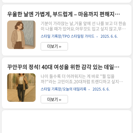
여성의 여름 꾸안꾸 스타일링 팁을 소개합니다.몸
도 마음도 가뿐해지는 옷차림, 지금부터 함께 살펴
볼까요? 왜 여름 옷차림이 중요할까?시원하고 편
우울한 날엔 가볍게, 부드럽게 – 마음까지 편해지는 옷 / 기분이 가라앉는 날, 옷으로 나를 위로하는 법
한 소재 고르기체형 커버 여름 필수템꾸안꾸 여름
기분이 가라앉는 날,거울 앞에 선 나를 보고 더 한숨
스타일링 팁마무리 한 줄 조언 왜 여름 옷차림이 중
이 나올 때가 있어요.아무것도 입고 싶지 않고,무채
요할까?여름은 단순히 더운 계절이 아닙니다.체력
색처럼 마음도 축축 늘어지는 그런 날.하지만 그런
도, 기분도 쉽게 지치는 시기죠.이럴 때 옷은 단순
스타일 기록장/TPO 스타일링 가이드
2025. 6. 6.
날일수록내 몸을 편안하게 감싸주는 옷,내 마음에
한 ‘겉모습’이 아니라 몸을 보호하고, 나를 표현하
조용히 색을 입혀주는 옷이 필요합니다.옷은 단순
는 도구가 됩니다.특히 40대에..
더보기 ››
한 겉모습이 아니라,나를 지켜주는 감정의 방패이
자,오늘 하루를 견디게 해주는 작은 위로가 되어주
기도 해요.지금부터, 우울한 날에 나를 토닥여줄 수
있는가볍고 부드러운 스타일링을 함께 나눠볼게
꾸안꾸의 정석! 40대 여성을 위한 감각 있는 데일리룩-“나답게 멋있게” 40대를 위한 트렌디 스타일 노하우
요. 우울한 날, 왜 옷이 중요할까?기분을 달래주는
나이 들수록 더 어려워지는 게 바로 "뭘 입을
옷의 조건마음을 어루만지는 컬러 & 소재우울한 날
까?"라는 고민이죠.20대처럼 트렌디하고 싶지만
추천 코디 3가지마무리 – 나를 위한 작은 다정함우
무리하고 싶진 않고,너무 편해 보이면 또 나이 들어
울한 날, 왜 옷이 중요할까?우울한 날, 아무것도 하
스타일 기록장/오늘의 데일리룩
2025. 6. 6.
보일까 걱정되기도 해요.그래서 요즘 40대 여성들
기 싫고입을 옷조차 고르기 귀찮을 때가 있어요.하
사이에서 가장 뜨는 키워드는 바로‘꾸민 듯 안 꾸민
지만 그럴수록 내 마음..
더보기 ››
듯, 나답게 멋있게’일명 **“꾸안꾸 스타일”**입니
다.매일 바쁘지만,내 모습만큼은 흐트러지지 않게.
지금부터 감각적인 40대 데일리룩과트렌디하지만
과하지 않은 스타일링 노하우를하나씩 함께 살펴볼
게요. 40대, 왜 꾸안꾸가 잘 어울릴까?기본템으로
완성하는 세련된 데일리룩계절별 꾸안꾸 코디 예시