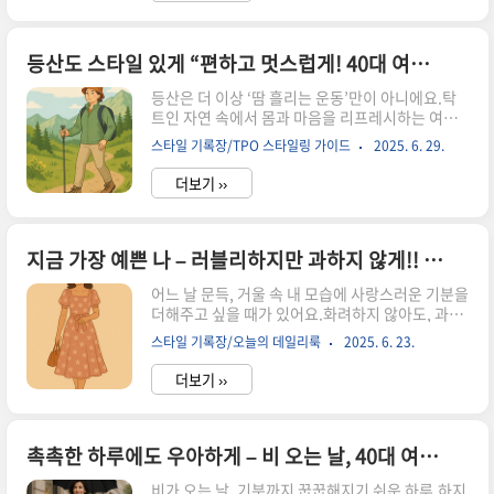
명품을 접하는 분도, 새로운 컬렉션을 고민 중인 분
도,이 가이드를 통해 당신만의 루이비통을 찾게 될
거예요. 루이비통, 왜 특별할까?소장 필수! 루이비
등산도 스타일 있게 “편하고 멋스럽게! 40대 여성을 위한 감각적인 등산룩 가이드
통 클래식 가방 3선2025년 신상 트렌드 – 이번 시
등산은 더 이상 ‘땀 흘리는 운동’만이 아니에요.탁
즌 주목할 디자인은?루이비통 가방, 어떤 스타일에
트인 자연 속에서 몸과 마음을 리프레시하는 여정
어울릴까?진짜 vs 가짜 – 정품 구별하는 팁루이비
이자,나만의 스타일을 표현할 수 있는 또 하나의 무
통 가방, 어떻게 관리해야 오래 예쁠까?당신에게
스타일 기록장/TPO 스타일링 가이드
2025. 6. 29.
대이기도 하죠.특히 40대 여성이라면,편안함은 기
어울리는 루이비통은? – 상황별 추천 루이비통, 왜
본! 체형을 살려주고 분위기를 더하는 센스 있는 등
특별할까?185..
더보기 ››
산룩이 필요해요."트레이닝복만 입기엔 아쉽고, 너
무 꾸미기도 부담스럽다?"걱정 마세요.이번 글에
서는 실용성과 멋을 동시에 만족시키는 40대 여성
등산룩의 핵심 팁을 알려드릴게요. 왜 40대 여성에
지금 가장 예쁜 나 – 러블리하지만 과하지 않게!! 40대의 러블리 데이룩 제안
게 등산 패션이 중요할까?기능성과 멋을 동시에!
어느 날 문득, 거울 속 내 모습에 사랑스러운 기분을
등산룩 기본 아이템체형을 살리는 스타일링 팁계절
더해주고 싶을 때가 있어요.화려하지 않아도, 과하
별 등산 코디 추천등산룩 완성! 소품 활용법 왜 40
지 않아도, 나만의 분위기를 살려주는 옷.40대의
대 여성에게 등산 패션이 중요할까?40대가 되면 몸
스타일 기록장/오늘의 데일리룩
2025. 6. 23.
러블리함은 단순한 ‘소녀 감성’이 아닌, 성숙함 위
의 균형과 체형이 예전과 달라지기 시작해요.단순
에 피어난 여유와 세련미에서 시작됩니다.오늘은
히 ‘운동하러 가는 ..
더보기 ››
그런 당신을 더욱 아름답게 만들어줄 러블리하지만
절대 가볍지 않은 원피스 스타일링을 소개할게
요.“지금 가장 예쁜 나”를 위한, 작은 설렘을 담은
데이룩 제안입니다. 40대, 왜 러블리룩이 더 매력
촉촉한 하루에도 우아하게 – 비 오는 날, 40대 여성을 위한 감각적인 데일리룩
적일까?러블리하지만 과하지 않은 원피스 고르는
비가 오는 날, 기분까지 꿉꿉해지기 쉬운 하루.하지
법체형별 추천 원피스 스타일러블리 원피스에 어울