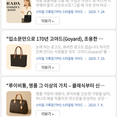
처음 명품백을 고를 때, 수많은 브랜드 중 어디서 시
작해야 할지 고민되시죠?그럴 때 가장 먼저 떠오르
는 이름 중 하나가 바로 **프라다(PRADA)**입니
스타일 기록장/TPO 스타일링 가이드
2025. 7. 24.
다.과하지 않은 세련미, 실용성과 우아함의 절묘한
균형,그리고 시간이 지나도 질리지 않는 디자인.프
더보기 ››
라다는 단순한 명품을 넘어 오래도록 함께할 수 있
는 동반자 같은 브랜드입니다.‘악마는 프라다를 입
는다’로 대중적으로 널리 알려졌지만,그 속을 들여
다보면 프라다는 전통과 혁신을 모두 아우르는 밀
“입소문만으로 170년 고야드(Goyard), 조용한 럭셔리의 정점 – 진짜 명품을 아는 이들의 선택”
라노 감성의 정수죠.이번 글에서는프라다 입문자
눈에 띄는 로고도, 화려한 광고도 없습니다.하지만
에게 추천하는 첫 가방, 브랜드의 매력, 인기 제품,
진짜 안다는 사람들은 모두 ‘고야드(Goyard)’를 이
구매 팁까지프라다에 대해 꼭 알아야 할 모든 것을
야기합니다.170년 넘는 시간 동안 입소문만으로
안내해드릴게요. 프라다란 어떤 브랜드일까?프라
스타일 기록장/TPO 스타일링 가이드
2025. 7. 15.
이어져온 프랑스의 장인 브랜드, 고야드는단지 가
다 입문자에게 추천하는 대표 가방 3가지프라다 가
방이 아닌 ‘품격’과 ‘전통’을 들고 다니는 것이라 해
방의 매력 포인트프라다 구매..
더보기 ››
도 과언이 아닙니다.에르메스, 샤넬처럼 대중적으
로 알려진 브랜드가 아니라진정한 클래식을 아는
이들이 조용히 선택하는 명품—바로 고야드가 그
런 브랜드입니다.이 글에서는 고야드의 역사, 디자
“루이비통, 명품 그 이상의 가치 – 클래식부터 신상까지 완벽 가이드”
인 철학, 그리고 왜 ‘조용한 럭셔리’의 대명사로 불
명품 가방의 대명사, 루이비통.단순한 가방을 넘어,
리는지를 함께 들여다보려 합니다. 고야드 브랜드
하나의 예술 작품이자 자신감을 완성하는 상징이
역사고야드가 특별한 이유인기 제품 소개 (생루이,
죠.오랜 시간 사랑받아온 클래식 모델부터, 매 시즌
아르투아 등)고야드를 든 셀럽들구매 팁 & 주의할
스타일 기록장/TPO 스타일링 가이드
2025. 7. 9.
감탄을 자아내는 신상까지—루이비통은 언제나
점 고야드 브랜드 역사1. 시작은 1792년, ‘Maison
‘소장가치’ 그 자체로 여겨집니다.이 글에서는 루이
Mar..
더보기 ››
비통 가방의 매력을 한눈에 정리해드릴게요.처음