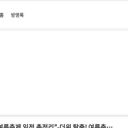
홈
방명록
“올해는 여기다! 2025 지역별 여름축제 일정 총정리”-더위 탈출! 여름축제 베스트 추천