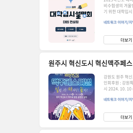
비수험생의 겨울방
기 위한 대학입시
한 수시 컨설팅 대
네트워크 이야기/지
대상 : 수험생과
http://www.
시컨설팅2024 
더보기 
입을 위한 수시 
원주시 혁신도시 혁신맥주페스
강원도 원주 혁신
인회후원 : 강원
시 2024. 10. 
강원 원주시 반곡
네트워크 이야기/지
체 및 공공기관 
레이 버스킹우리
즐기러 오세요!!^
더보기 