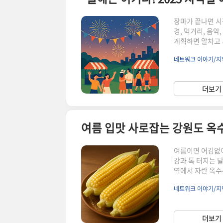
장마가 끝나면 시
경, 먹거리, 음
계획하면 알차고 
특징·추천 포인트
네트워크 이야기/지
기 쉽게 정리해드
2025년 여름,
은 축제커플·친구
더보기 
왜 지역축제가 매
여름이면 어김없이
감과 톡 터지는 
역에서 자란 옥수
여름철 인기 품목
네트워크 이야기/지
영양 면에서도 훌
여름철 간식으로 
보관 팁까지옥수수
더보기 
수수가 여름철 별