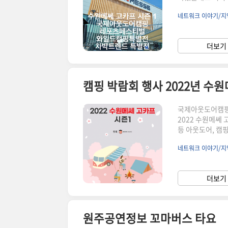
지는 않았습니다.
네트워크 이야기/지
고 입구에 들어가
요, 사전등록은 
장등록은 핸드폰은
더보기 
다. 초등학생까지
에..
캠핑 박람회 행사 2022년 수
국제아웃도어캠핑 
2022 수원메쎄 
등 아웃도어, 캠핑
품은 어디에서? 
네트워크 이야기/지
큰 놀이터를 만날
합니다. 2022 
31(목) ~ 4.3(
더보기 
10:00 ~ 18..
원주공연정보 꼬마버스 타요