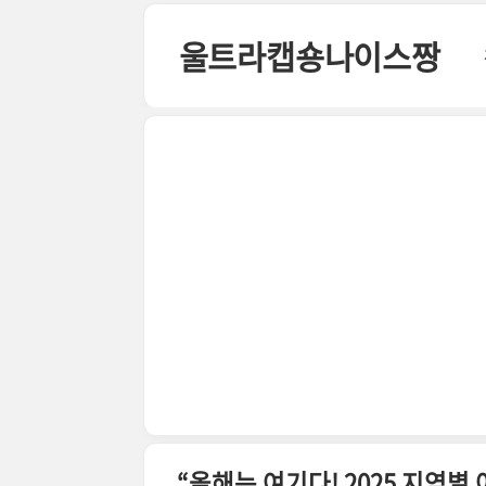
본문 바로가기
울트라캡숑나이스짱