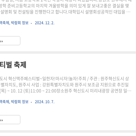
학 준비고등학교의 마지막 겨울방학을 의미 있게 잘 보내고좋은 결실을 맺
 설명회 및 컨설팅을 진행한다고 합니다.대학입시 설명회성공적인 대입을 위
학입시 설명회 일시 : 2024년 7월 20일 (토) 14시장소 : 원주 치악예술관
역축제, 박람회 정보
2024. 12. 2.
 학부모 누구나참여 : 사전 또는 현장 접수 후 입장
smileuniv.com/classroom1.asp 2024 원주대학입시설명회 & 원주 대학입
원주대학입시설명회 원주 대학입시컨설팅www.smileuniv.com 성공적인 대
››
컨설팅 원하는 학교와 학과에 진학..
티벌 축제
도시 혁신맥주페스티벌~일한자!마시자!놀자!주최 / 주관 : 원주혁신도시 상
특별자치도, 원주시 사업 : 강원특별자치도와 원주시 보조금 지원으로 추진일
10 (목) ~ 10. 12 (토)11:00 ~ 21:00장소원주 혁신도시 미리내광장 공연장 일원
동 1899-8즐길거리비어가든, 먹거리 부스, 체험 부스, 홍보부스지역예술단
역축제, 박람회 정보
2024. 10. 7.
동아리 공연전문팀 공연개그맨 손헌수와 함께하는 전국 노래방혁신愛살다 릴
 모두 강원특별자치도원주시원주 혁신도시 제1회 혁신맥주페스티벌 축제를
^
››