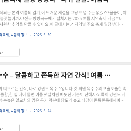
작되는 본격 여름의 열기,이 뜨거운 계절을 그냥 보낼 수는 없겠죠?물놀이, 야
악, 불꽃놀이까지!전국 방방곡곡에서 펼쳐지는 2025 여름 지역축제,지금부터
시원한 추억을 만들 수 있어요.이 글에서는📍 지역별 주요 축제 일정부터🎉
, 그리고🌅 가족·커플·혼행족 모두를 위한 맞춤형 축제 정보까지한눈에 보
역축제, 박람회 정보
2025. 6. 30.
릴게요.올여름, 무더위를 피하고 싶다면?지금 바로 여기를 주목하세요!
 왜 지역축제가 매력적일까?지역별 대표 여름축제 모아보기가족과 함께 가기 좋
와 즐기기 좋은 축제축제 즐길 때 꿀팁 & 준비물 체크리스트 2025년 여름,
››
력적일까? 단순한 여행을 넘는 생생한 경험– 지역축제..
여름 입맛 사로잡는 강원도 옥수수 – 달콤하고 쫀득한 자연 간식! 여름 한정 달콤함의 정석
 떠오르는 간식, 바로 강원도 옥수수입니다.갓 쪄낸 옥수수의 포슬포슬한 촉
달콤함,한 입 베어 물면 여름 햇살처럼 따뜻한 기분이 전해지죠.특히 강원도 지
수는높은 일교차와 맑은 공기 덕분에 당도가 높고 식감이 쫀득쫀득해해마다
으로 손꼽힙니다.이번 글에서는 왜 강원도 옥수수가 특별한지,맛뿐만 아니라
역축제, 박람회 정보
2025. 6. 24.
륭한 자연 간식인 이유를 함께 알아볼게요. 강원도 옥수수가 특별한 이유는?
인기 있는 이유옥수수의 영양과 건강 효능맛있게 즐기는 방법 – 찌는 법부터
, 다이어트 식품으로 괜찮을까? 강원도 옥수수가 특별한 이유는?강원도 옥
››
미로 손꼽히는 데는 분명한 이유가 있습니다.바로 청정한 자연환경과..