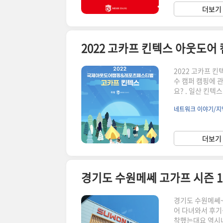
더보기 
2022 고카프 킨텍스 아웃도
2022 고카프 
수 캠퍼 캠핑에 
요? . 일산 킨텍스
30분 1,500원 |
네트워크 이야기/지
2022년 6월 3일 
17:30) ▶ 20
한 : 2022. 6. 2
더보기 
경기도 수원메쎄 고가프 시즌 1
경기도 수원메쎄~
어 다녀와서 후기
착했는대요 역시나