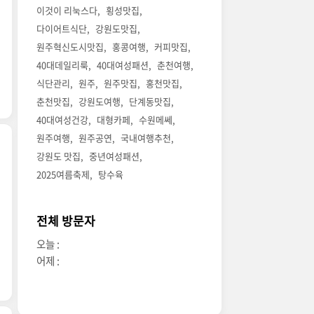
이것이 리눅스다
횡성맛집
다이어트식단
강원도맛집
원주혁신도시맛집
홍콩여행
커피맛집
40대데일리룩
40대여성패션
춘천여행
식단관리
원주
원주맛집
홍천맛집
춘천맛집
강원도여행
단계동맛집
40대여성건강
대형카페
수원메쎄
원주여행
원주공연
국내여행추천
강원도 맛집
중년여성패션
2025여름축제
탕수육
전체 방문자
오늘 :
어제 :