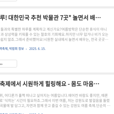
"여름방학, 아이들과 특별한 하루! 대한민국 추천 박물관 7곳" 놀면서 배우는 실내 나들이 코스 총정리
이들과의 특별한 하루를 계획하고 계신가요?여름방학은 단순한 휴식이 아니
심과 상상력을 키워줄 수 있는 절호의 기회예요.하지만 너무 덥거나 비가 오는
 쉽지 않죠.그래서 준비했어요!시원한 실내에서 놀면서 배우는, 전국 곳곳의
을 소개합니다.과학, 역사, 자연, 문화까지! 다양한 테마의 박물관에서 아이는
역축제, 박람회 정보
2025. 6. 15.
부모님은 뜻깊은 하루를 보낼 수 있답니다.올 여름방학, 똑똑하고 즐거운 실
지금부터 함께 떠나볼까요? 여름방학, 왜 박물관이 좋을까?아이와 함께 가기
물관 7곳박물관 방문 꿀팁 – 알차게 즐기는 법마무리 – 배움과 추억을 함께
››
방학, 왜 박물관이 좋을까?여름방학은 단순한 휴식 그 이..
한여름 더위 탈출! 강원도 여름 축제에서 시원하게 힐링해요 - 몸도 마음도 쉬어가는 강원도 여름 축제 여행기
위, 어디론가 훌쩍 떠나고 싶어지는 여름입니다.에어컨 바람도 좋지만, 때론
로 ‘식히는’ 시간이 필요하죠.그래서 이번 여름, 저는 강원도로 발걸음을 돌렸
곡물에 발 담그고, 자연과 함께 웃고 즐길 수 있는 강원도 여름 축제.단순히 놀
아니라, 몸도 마음도 힐링되는 시간이었어요.이 글에서는 여름에만 만날 수 있