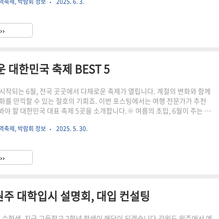
역축제, 박람회 정보
2025. 6. 3.
한 여름 축제들을 소개하고,직접 다녀온 듯 생생한 분위기와 꿀팁도 함께 전
 여름, 시원하게 떠나볼 준비 되셨나요?지금부터 함께 강원도 여름 축제 여
강원도 여름 축제의 매력은?절대 놓치면 안 될! 강원도 대표 여름 축제 BEST
››
% 즐기는 꿀팁강원도 축제 여행, 이런 분들에게..
 대한민국 축제 BEST 5
시작되는 6월, 전국 곳곳에서 다채로운 축제가 열립니다. 계절의 변화와 함께
화를 만끽할 수 있는 절호의 기회죠. 이번 포스팅에서는 여행 전문가가 추천
봐야 할 대한민국 대표 축제 5곳을 소개합니다.🌞 여름의 초입, 6월이 주는 특
 여행이 좋을까?놓치면 아쉬운 대한민국 6월 축제 BEST 5축제 여행 꿀팁 대
역축제, 박람회 정보
2025. 5. 30.
의 초입, 6월이 주는 특별함6월은 계절이 살짝 넘어가는 그 경계에 있어요.봄
있으면서도, 여름의 열기가 슬며시 다가오는 시기죠.길어진 해, 살짝 더워진 공
득 찬 산과 들…모든 것이 여행을 부추기고 있습니다.무엇보다 6월의 한국은
››
 불릴 만큼전국 곳곳에서 다채로운 문화..
원주 대학입시 설명회, 대입 컨설팅
비 수험생, 지금 고등학교 2학년 학생이 해당이 되겠습니다.강원도 원주에서 예