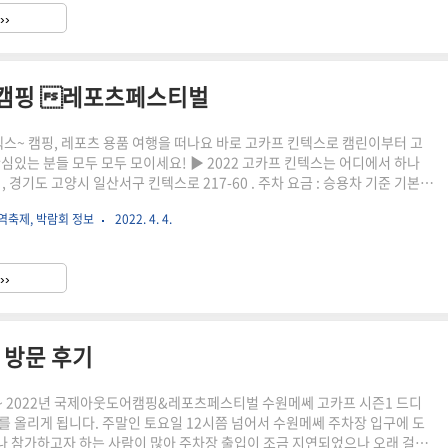
››
어 캠핑 레포츠페스티벌
킨텍스~ 캠핑, 레포츠 용품 여행을 떠나요 바로 고카프 킨텍스로 캠린이부터 고
관심있는 분들 모두 모두 모이세요! ▶ 2022 고카프 킨텍스는 어디에서 하나
 , 경기도 고양시 일산서구 킨텍스로 217-60 . 주차 요금 : 승용차 기준 기본
 1일 주차 시 12,000원 ▶ 2022 코카프 킨텍스 언제 가면 되나요? . 기간 :
역축제, 박람회 정보
2022. 4. 4.
금요일 ~ 6월 5일 일요일 . 입장 및 관람시간 : 10:00 ~ 18:00 (입장 마감
22 고카프 킨텍스 입장료는 어떻게 되나요? . 사전등록 : 5,000원 할인 (등록 기
) . 현장등록 - 일반 : 12,000원, 중, 고생 : 7,0..
››
 방문 후기
 2022년 국제아웃도어캠핑&레포츠페스티벌 수원메쎄 고카프 시즌1 드디
를 올리게 됩니다. 주말인 토요일 12시쯤 넘어서 수원메쎄 주차장 입구에 도
 참가하고자 하는 사람이 많아 주차장 출입이 조금 지연되었으나 오래 걸리