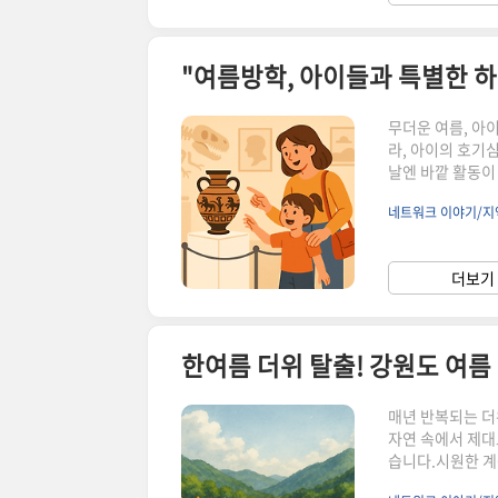
무더운 여름, 아
라, 아이의 호기
날엔 바깥 활동이
추천 박물관 7곳
네트워크 이야기/지
신나게 체험하고,
내 나들이 코스!
좋은 대한민국 박
더보기 
남기는 하루 여름
매년 반복되는 더
자연 속에서 제대
습니다.시원한 계
다 오는 여행이 