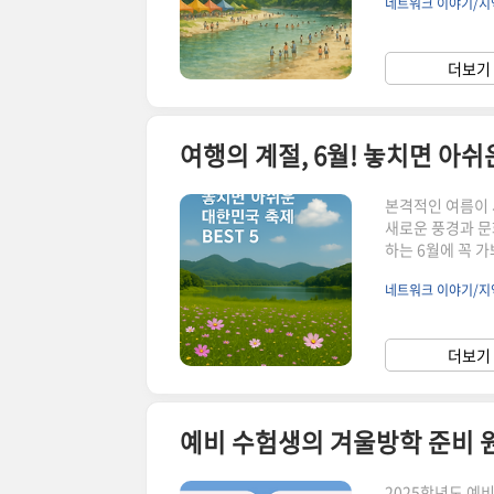
네트워크 이야기/지
는 강원도의 특별
해드릴게요.뜨거운
행을 떠나봅시다! 
더보기 
5여름 축제 200
여행의 계절, 6월! 놓치면 아쉬운
본격적인 여름이 
새로운 풍경과 문
하는 6월에 꼭 가
별함6월, 왜 축제
네트워크 이야기/지
방출!마무리 여름
의 잔향이 남아 
기, 초록으로 가
더보기 
‘축제의 달’이라
예비 수험생의 겨울방학 준비 
2025학년도 예