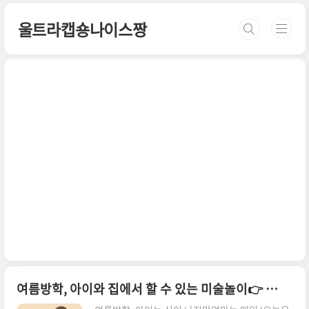
본문 바로가기
울트라캡숑나이스짱
여름방학, 아이와 집에서 할 수 있는 미술놀이👉 준비물 간단! 창의력 쑥쑥! 엄마표 예술시간