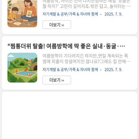
여름방학, 아이는 신이 나지만엄마는 매일 ‘오늘은
뭘 하지?’ 고민이 깊어지죠.밖은 덥고, 놀이터는 금
방 지루해지고,하루 종일 TV나 스마트폰에만 맡기
자기계발 & 공부/가족 & 자녀와 함께
2025. 7. 9.
기엔 왠지 찝찝할 때—‘미술놀이’ 만큼 좋은 선택은
없어요.특별한 도구 없이도,집에 있는 종이와 색연
더보기 ››
필만으로도아이의 상상력은 멋지게 피어납니다.창
의력도 키우고,아이와 오붓하게 소통할 수 있는 시
간.이번 여름방학은 우리 집을 작은 아틀리에로 바
꿔보는 건 어떨까요? 왜 미술놀이가 좋을까? – 창
“찜통더위 탈출! 여름방학에 딱 좋은 실내·동굴·물놀이 명소 BEST 5”
의력, 집중력, 감정 표현까지준비물 간단! 집에 있
여름방학이 기다려지긴 하지만,연일 계속되는 폭
는 것으로 충분한 재료집에서 쉽게 따라 하는 미술
염에 외출이 망설여지진 않나요?그래도 집 안에만
놀이 5가지연령별 추천 미술놀이 팁함께 만들고 함
있기엔 아쉬운 여름!시원함은 기본, 재미와 힐링까
께 웃는, 엄마와 아이의 여름방학 왜 미술놀이가 좋
자기계발 & 공부/가족 & 자녀와 함께
2025. 7. 9.
지 챙길 수 있는피서지 명소를 미리 알아두면 방학
을까? – 창의력, 집중력, 감정 표현까지 미술놀이는
이 더 특별해져요.이번 글에서는실내에서 시원하
단순한 놀이를 넘..
더보기 ››
게 즐길 수 있는 장소,자연 냉방 동굴 명소,그리고
찐 물놀이까지 가능한 휴가지를 한데 모아 소개할
게요.올여름,덥다고 포기하지 말고 제대로 즐겨봐
요! 실내에서 즐기는 쾌적한 피서지자연 바람 가득
한 동굴 피서 명소더위 날리는 신나는 물놀이장가
족·연인·혼자 떠나도 좋은 추천 코스피서지 방문
전 꿀팁 & 준비물 체크 실내에서 즐기는 쾌적한 피
서지 1. 아쿠아리움시원한 물속 세계를 감상하며
더위도 잊게 되는 공간가족 단위 나들이에 안성맞
춤추천: 코엑스 아쿠아리움, 롯데월드 아..