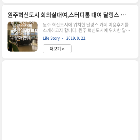
의 간식 코너가 있습니다. 자율 계산대로 운영되고
있었습니다. 이제 메뉴를 살펴보도록 하겠습니다.
메뉴는 음료와 빵, 케익 종류가 있었는데 빵, 케익
원주혁신도시 회의실대여,스터디룸 대여 달링스 카페 맛집 이용 후기
종류는 먹고 싶었지만 다이어트 중으로 pass~ 아
원주 혁신도시에 위치한 달링스 카페 이용후기를
메리카노 Hot, 청귤 에이드 주문했습니다. 이제 자
소개하고자 합니다. 원주 혁신도시에 위치한 달링
리를 잡고 앉아볼게요. 휴일이라 그런지 사람들이
스 카페는 회의실 대여, 스터디룸 대여 서비스를 이
많아 테이블에 자리 잡고 착석~ 그런데 귀여운 녀
Life Story
2019. 9. 22.
용할 수 있습니다. 또한 루프탑 카페로 원주 혁신도
석이 다가오네요^^ 주문 후 약 10분 정도 기다리니
시 메가박스 영화관이 있는 센트럴파크 투 탑층에
주문한 메뉴 도착하..
더보기 ››
입점되어 치악산 전경과 원주 경치를 같이 볼 수 있
어서 전망 좋은 대표적인 강원도 카페, 강원도 맛집
이라고 할 수 있겠습니다. 원주혁시도시 달링스카
페 이용은 회의실 대여 서비스로 알게 되어 자주 이
용하고 있습니다. 대부분 업무회의는 사무실내에
서 회의를 진행하지만, 가끔씩은 외부 회의실을 예
약하여 이용하게 경우가 발생하는데 이때 최대의
장점은 시간 제약이 있다 보니 업무 집중도 향상과
보다 더 자유로운 분위기와 전망 좋은 좋은 곳에서
자유롭게 소통하다 보면 참신한 아이..