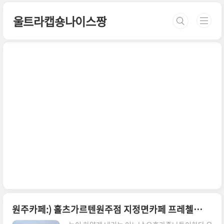
본문 바로가기
울트라캡숑나이스짱
원주카페:) 홀츠가르텐원주점 지정면카페 프레첼맛집 데이트장소 독일브런치 외곽나들이 드라이브장소 브레첼 크루아상 베이커리카페 가족모임장소