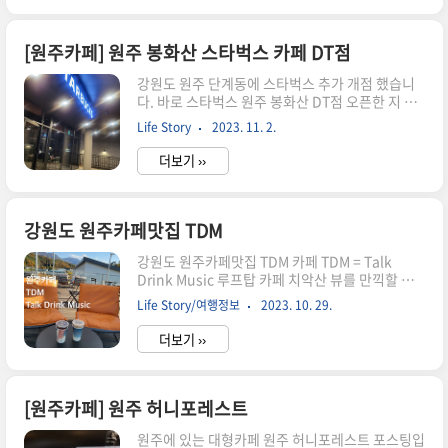
주네요. 넓고 깨끗한 매장 곳곳에 푸른 식물들과 어
우러진 깔끔한 테이블과 의자. 인테리어 취향저격~
매장밖~ 날씨 좋은날은 맑은 하늘보며 커피한잔 해
[원주카페] 원주 봉화산 스타벅스 카페 DT점
도 좋을듯 싶네요. 11월 이벤트/타임 세일 [매장이
강원도 원주 단계동에 스타벅스 추가 개점 했습니
용시만 적용] 뜨악~ 풍미1등인 고메버터. 역시 디
다. 바로 스타벅스 원주 봉화산 DT점 오픈한 지 얼
저트가 맛있는 이유가 있었군요. 개인적으로 최고
마 되지 않아 깨끗하고 2층으로 넓고 DT까지 가능
버터라고 생각하는 엘르앤비르 고메버터와 이즈니
Life Story
2023. 11. 2.
합니다. 위치 강원도 원주시 서원대로 48 주차장은
고메버터. 둘다 프랑스 원산지로 풍미가 끝..
규모에 비해 협소한 편이긴 합니다. 원주 스타벅스
더보기 ››
봉화산 DT점 내부 외부 사진입니다.
강원도 원주카페맛집 TDM
강원도 원주카페맛집 TDM 카페 TDM = Talk
Drink Music 루프탑 카페 치악산 뷰를 만끽할 수
있는 소개합니다. 강원 원주시 소초면 황골로 203
Life Story/여행정보
2023. 10. 29.
3동 0507-1420-0012 매일 12:00 ~ 23:30 1층에
는 실내 2층에는 옥탑 루프탑 카페이고 요즘 날씨
더보기 ››
에 햇살이 따뜻하고 치악산의 멋스러운 단풍 풍경
을 맘껏 즐길 수 있는 원주카페 맛집 경치 맛집입니
다. 따뜻하고 날씨 좋은 날 맛있는 커피 한잔 하러
가보세요~ 이상 강원도 원주 카페 TDM 치악산 뷰
[원주카페] 원주 허니포레스트
카페 포스팅을 마치겠습니다^^
원주에 있는 대형카페 원주 허니포레스트 포스팅입