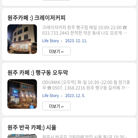
원두 소개도 한눈에 볼수 있게 되어 커피 주문시 많
은 도움이 되었음.또한 내가 좋아하는 수제! 수제!
수제! 수제에이드와 수제청도 준비되어있다. 옆
원주카페 :) 크레이저커피
벽면에 여러 케익류와 유기농 사과즙, 밀크티, 딸기
크레이저커피 원주 행구점 매일 10:00-22:00 ☎
라떼 그리고아이들이 좋아하는 어린이 음료까지 준
033.733.2443 한적한 작은 동네 나도 모르게 시선
비되어있다. 꽤 많은 베이커리가 준비 되어있음.주
이 가는 카페 왜이리 이뻐? 카페안 분위기가 예상
말이라 그런지 베이커리가 몇개 안남아 있어 아쉬
Life Story
2023. 12. 11.
되는 외관~ 순간 여기는 제주도? 라는 생각을. 돌담
웠다.그만큼 엄청 많은 손님이 다녀..
이 매력적이다. 완전 내 스타일 차분한 우드에 통통
더보기 ››
튀는 발랄한 배경음악. 넓은 매장에 감성적인 인테
리어. 곳곳에 아기자기한 소품과 감각적인 액자 그
림들. 6인이상 단체손님을 위한 테이블 매력적인
카페 내부 감상은 잠시 접고 음료 주문 고고 ~ 음료
원주 카페 :) 행구동 오두막
외에 여러가지 디저트도 판매 주문하고 나서 천천
ODUMAK [오두막] 화-일 10:30~22:00 월 정기휴
히 카페 내부 구경 사장님이 직접 가져다 주신 음료
무 ☎ 0507. 1368.2216 원주 행구동 길카페 가기
매장 끝나는 시간이 가까워 1회용컵에 주심 크레이
전 영강교회 뒷편에 새로운 택지가 생겼다. 와우~
저라떼 [6,000원] 따뜻 아메리카노 [4,000원] 티
Life Story
2023. 12. 5.
몰랐다. 이리 좋은 마을이 생겼을줄이야. 스테이크
라미수 [5,500원] 미니파운드 [3,500원..
식당과 커피집 두세곳. 앞으로 더 형성 되지 않을까
더보기 ››
싶다. 오늘은 그중~ 이름이 정겨운 오두막! 카페에
들리기로 했다. 들어가는 입구에 [케어키즈존]이라
고 명시. 카페안 곳곳에 [케어키즈존] 문구가 많이
보임. [노키즈존] 대신 생긴 [케어키즈존] 아이를
원주 반곡 카페:) 시올
동반한 고객들을 향해 자녀의 적극적 케어를 요구
원주시 반곡길 크림라떼 맛집 시올 월/금 10:30 -
하는 메세지. 그럼그럼~ 이게 맞지. 어디서든 아이