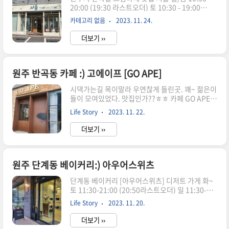
20:00 (19:30 라스트오더) 토 10:30 - 19:00
는 부모가 책임져야 하는. 화이트 앤 우드 그리고 멋
(18:30 라스트오더) 일( 정기휴무) ☎ 0507-
스러운 식물들. 포근하고 따뜻한 느낌. 깔끔한 인테
카테고리 없음
2023. 11. 24.
1374-2088 시올이란 ? 시누이와 올케 준말이라
리어가 굉장한 편안함을 준다. 다양한 ..
하네요. 환하고 깔끔한 입구부터 마음에 드네요.
더보기 ››
앞/옆라인에 널널한 주차공간 또한 최고입니다. 5
번째 방문 방문할때마다 깔끔하고 환하게 맞아주는
세련된 인테리어에 만족. 음료뿐만 아니라 디저트
도 맛있는 집. 프레즐과 시오빵은. . 두말하믄 잔소
원주 반곡동 카페 :) 고에이프 [GO APE]
리. 다양한 디저트 종류가 있어 골라먹는 재미가 좋
시댁가는길 목이말라 우연찮게 들린곳. 꽤~ 젊은이
아요. 보기엔 불편할꺼 같은 의자. 착석해 앉으니
들이 모여있었다. 맛집인가??ㅎㅎ 카페 GO APE
몇시간 동안 불편함 1도 없어요. 테이블 간 거리가
월 정기휴무 화 - 일 12:00~22:00 (21:30라스트오
짧아 다소 신경쓰이지만 커피에 심취되믄 전혀 문
Life Story
2023. 11. 22.
더) 이름이. . 이름이. . 고에이프 GO APE- (..에) 열
제될게 없네요 ㅎㅎ 곳곳 아기자기한 소품들과..
중하다. 열광(심취)하다. 모카크림라떼 한잔 주문!!
더보기 ››
곳곳에 와플과 크럼블 드시는 분들이 많았다. 여기
는 다른곳과 다르게 디저트를 다 보이게 미리 꺼내
놓지 않음. 안보여안보여~@.@ 주문과 동시에 주
문한 디저트 내보냄. 다음엔 디저트도 먹어봐야지~
원주 단계동 베이커리:) 아우어스위츠
인테리어가 굉장히 클래식하고 고급스럽군. 전체
단계동 베이커리 [아우어스위츠] 디저트 가게 화~
적인 컷도 남기고 싶었지만 사람들이 넘 많았음 ㅠ.
토 11:30-21:00 (20:50라스트오더) 일 11:30-
ㅠ 요건 담 기회에 찰칵!! 음료 들고 나오는길 오호
19:30 (19:20라스트오더) 월 정기휴무 033)733-
~ 옆에 야외공간도 있네! 앞에 주차된 차량들만 없
Life Story
2023. 11. 20.
7710 빵나오는 시간 -> 베이커리 11:30/도넛
음 하늘보며 차한잔 좋을듯. 이런이런 ..
12:30 안녕 산타!! 가게에 들어서면 파랑 산타와 빛
더보기 ››
나는 나의 인생을 응원하는 응원 메세지가 맞이해