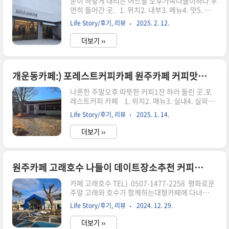
눈이 하얗게 내리는 어느날 오후가족나들이하다 우
연히 들어간 곳. 1. 위치2. 내부3. 메뉴4. 맛5. 마
무리 1. 위치 2. 실내 추운 겨울인데 따뜻한 포
Life Story/후기, 리뷰
2025. 2. 12.
근함이 물씬.내가 좋아하는 원목스타일에 은은한
조명까지독일감성 제대로~ 통창으로 보이는 하얀
더보기 ››
바깥세상!사계절 흘러가는 풍경을 카페안에서 고
스란히느낄수 있을것 같다. 편안한 분위기에 맛난
디저트까지.가족모임장소로도 좋을듯.아이의자까
지 구비되어있음. 3. 메뉴 여러 음료뿐만 아니라
개운동카페:) 포레스트커피카페 원주카페 커피맛집 정원카페 원주의료원주변카페 로스팅원두판매 나혼자카페
간단한 식사를 대신할 수제스프와 샌드위치도 준
나른한 주말오후 따뜻한 커피1잔 하러 들린 곳.포
비 프레첼 맛집답게 여러 맛 프레첼이 준비되어
레스트커피 카페 1. 위치2. 메뉴3. 실내4. 실외5.
있고크루아상, 쿠키 등이 손님들 선택을 기다리고
마무리 1. 위치 ☎ 033-904-7325 개운동 한신1
있다. 4. 맛 고구마크림스프는 많이 달지 않고 굉
Life Story/후기, 리뷰
2025. 1. 14.
차아파트 / 원주의료원 1분 거리 카페 2. 메뉴 주
장히 부드럽다.추운날 온 몸을 녹여주는 ..
말오후라 그런지 맛난 핸드메이드 베이킹들이 많이
더보기 ››
빠졌고, 직접 로스팅을 하는 카페라 원두도 판매하
고 있었다. 3. 실내 곳곳에 있는 푸른화분들과
원목가구들이 잘 어우러진 실내공간깔끔하며 포근
한 아늑한 분위기 4. 실외 도심속에 힐링할 수 있
원주카페 고래호수 나들이 데이트장소추천 커피맛집 대형카페 대안리맛집 호수뷰 흥업맛집 반려동물동반가능
는 공간이 있다니.딱- 포레스트에 온 느낌.정원부터
카페 고래호수 TEL) 0507-1477-2258 평화로운
힐링 그자체. 5. 마무리 계절에 상관없이 그날
주말 고래와 호수가 함께하는대형카페에 다녀
날씨에 맞게 운치 있는 분위기를 내는 카페 !!창밖
옴. 1. 영업시간2. 메뉴3. 실내소개4. 실외소개5.
으로 보이는 비 내리는 모습과 눈 내리는 모습은정
Life Story/후기, 리뷰
2024. 12. 29.
맛6. 총평 1. 영업시간 매일 10:00 - 20:00 (가오
말 ..
픈이 끝나면 21:00까지 영업 예정) 2. 메뉴 커피에
더보기 ››
진심인 카페~커피내음이 입구부터 퍼진다.블렌딩