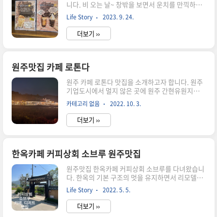
니다. 비 오는 날~ 창밖을 보면서 운치를 만끽하러
다녀왔습니다. 위치 : 강원특별자치도 원주시 판부
Life Story
2023. 9. 24.
면 서곡리 213-1 주차장 및 전경입니다. 비오는 날
이라 약간 흐리게 나왔네요 안으로 들어가 보겠습
더보기 ››
니다. 1층에는 빵과 주문하는 곳이 있고 테이블은
1, 2층 모두 이용할 수 있으며 넓습니다. 원주 허니
포레스트 메뉴입니다. 커피, 논커피 등 다양하고 시
그니처 메뉴도 있습니다. 간단하게 아메리카노와
원주맛집 카페 로톤다
시그니처 메뉴인 꿀숨의 시그니처를 주문하였습니
원주 카페 로톤다 맛집을 소개하고자 합니다. 원주
다. 이상 원주대형카페 원주허니포레스트 카페 포
기업도시에서 멀지 않은 곳에 원주 간현유원지에서
스팅을 마치며 맑은 날 한번 더 가보고 다른 메뉴 주
멀지 않은 곳에 위치하고 있답니다. 카페 입구에서
문하여 맛보고 후기 남기도록 하겠습니다.
카테고리 없음
2022. 10. 3.
밤에 찍은 사진 인대요 비가 내려서 흐리게 나오긴
했는데 직접 보면 야경이 꽤 괜찮았어요 ☞ 강원도
더보기 ››
원주시 지정면 조엄로 56-3 1층 영업시간 11:00 ~
22:00 연락처 0507-1333-7686 원주 카페 로톤타
메뉴를 소개합니다. 아이스크림, 아메리카노, 황치
즈 파운트 케이크, 올리브 토마토 페스츄리 주문했
한옥카페 커피상회 소브루 원주맛집
고 리뷰 작성하면 마카롱 서비스 준다고 해서 리뷰
원주맛집 한옥카페 커피상회 소브루를 다녀왔습니
작성하고 마카롱도 맛보게 되었습니다. 로톤다 카
다. 한옥의 기본 구조의 멋을 유지하면서 리모델링
페 내부 사진입니다. 화장실도 깨끗하고 좋았고 아
하여 만든 카페로 인테리어 효과를 제대로 살린 한
이들과 같이 오는 분들을 위한 배려도 많이 되어 있
Life Story
2022. 5. 5.
옥 분위기 카페였습니다. 구조는 방, 마루, 테이블
습니다.
세 가지였던 거 같습니다. 문을 열고 들어가면 가마
더보기 ››
솥 아궁이를 지나서 양쪽에 작은 소품 상점과 추억