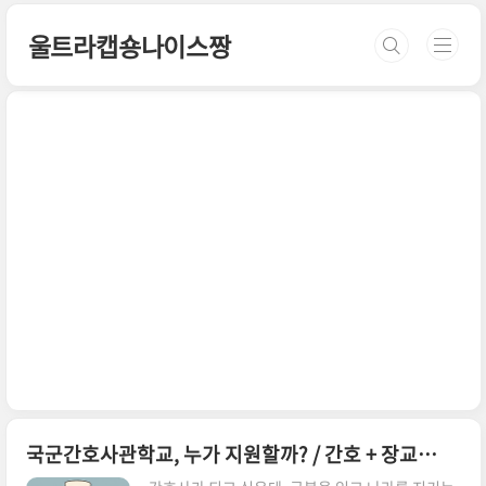
본문 바로가기
울트라캡숑나이스짱
국군간호사관학교, 누가 지원할까? / 간호 + 장교의 꿈을 동시에! 국군간호사관학교 입시 가이드