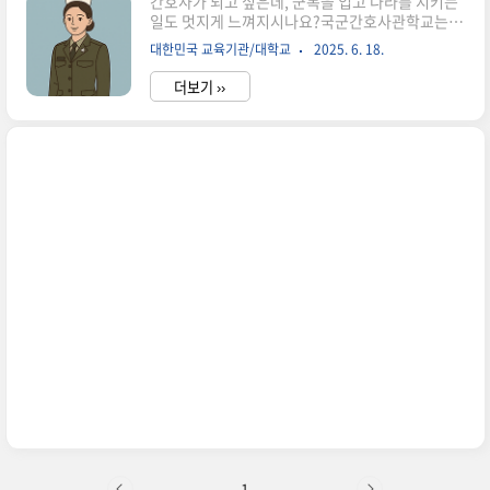
간호사가 되고 싶은데, 군복을 입고 나라를 지키는
일도 멋지게 느껴지시나요?국군간호사관학교는
그런 두 가지 꿈을 동시에 실현할 수 있는 특별한 교
대한민국 교육기관/대학교
2025. 6. 18.
육기관입니다.간호학 전공은 물론, 장교로서의 리
더십과 책임감까지 함께 배워졸업 후에는 군 간호
더보기 ››
장교로 임관하게 되는 길.하지만 이 길은 단순히
“간호 + 군대”의 조합이 아니라,사명감, 체력, 리더
십, 학문적 역량을 모두 갖춘 사람들에게 열려 있는
도전입니다.이 글에서는 국군간호사관학교에 대해
누가 지원하는지, 어떤 준비가 필요한지,그리고 실
제로 어떤 삶을 살아가게 되는지진로를 고민하는
분들을 위한 핵심 정보를 정리해드립니다.장교와
간호사, 두 길의 교차점에서 고민하는 분이라면 꼭
읽어보세요! 국군간호사관학교란?누가 지원할 수
있을까? (지원 자격 & 조건)어떤 ..
1