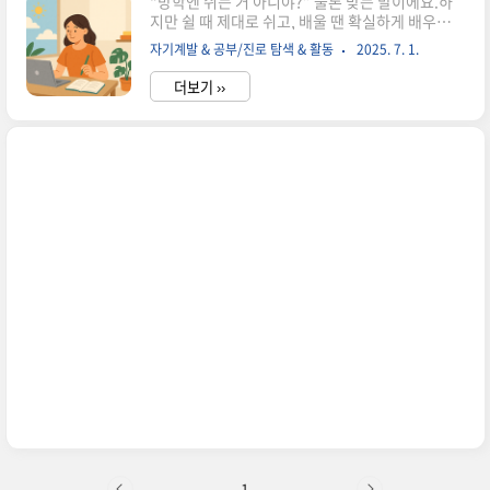
“방학엔 쉬는 거 아니야?” 물론 맞는 말이에요.하
지만 쉴 때 제대로 쉬고, 배울 땐 확실하게 배우는
것,그게 요즘 사람들의 똑똑한 방학 활용법이죠.특
자기계발 & 공부/진로 탐색 & 활동
2025. 7. 1.
히 올여름처럼 덥고 바쁜 날들 속에서밖에 나가기
보다 집에서 나를 성장시키고 싶은 마음, 누구나 있
더보기 ››
잖아요?그래서 준비했어요.방콕하며 들을 수 있는
온라인 강좌 BEST 5!누워서 들어도 되고, 냉커피
한 잔 옆에 두고 천천히 시작해도 괜찮아요.2025년
여름, 조금 더 나은 나를 위한 첫 걸음을 여기서 함
께 시작해봐요. 여름방학, 왜 자기계발이 필요할
까?온라인 강의, 집에서도 충분히 가능해!2025 추
천 온라인 강좌 BEST 5나에게 맞는 강의 선택 팁작
심삼일 방지! 실천을 돕는 공부 루틴마무리 – 성장
하는 여름을 위한 한 걸음 여름방학, 왜 자기계발..
1