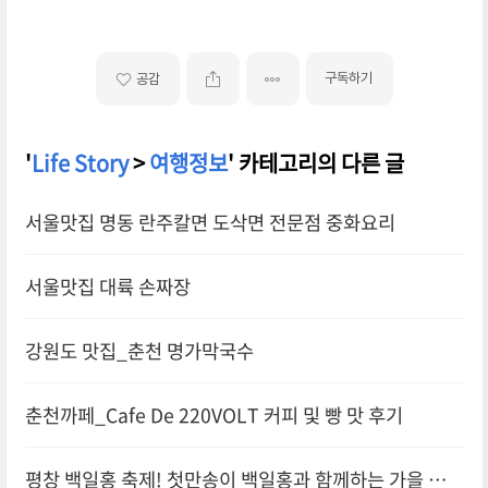
구독하기
공감
'
Life Story
>
여행정보
' 카테고리의 다른 글
서울맛집 명동 란주칼면 도삭면 전문점 중화요리
서울맛집 대륙 손짜장
강원도 맛집_춘천 명가막국수
춘천까페_Cafe De 220VOLT 커피 및 빵 맛 후기
평창 백일홍 축제! 첫만송이 백일홍과 함께하는 가을 산