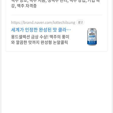
맥주 양조, 맥주 시음, 생맥주 관리, 맥주 창업, 기업 특
강, 맥주 자격증
https://brand.naver.com/lottechilsung
광고
세계가 인정한 완성된 맛 클라우
드 논알콜릭
몽드셀렉션 금상 수상! 맥주의 풍미
와 깔끔한 맛까지 완성형 논알콜릭