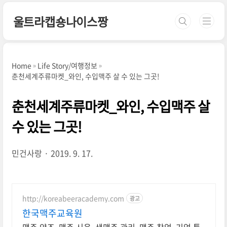
본문 바로가기
울트라캡숑나이스짱
Home
Life Story/여행정보
춘천세계주류마켓_와인, 수입맥주 살 수 있는 그곳!
춘천세계주류마켓_와인, 수입맥주 살
수 있는 그곳!
민건사랑
2019. 9. 17.
http://koreabeeracademy.com
광고
한국맥주교육원