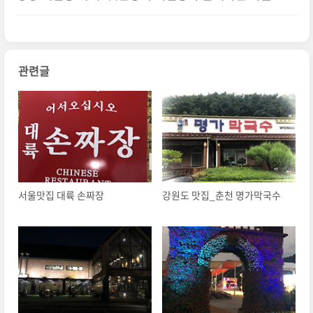
책!
관련글
서울맛집 대륙 손짜장
강원도 맛집_춘천 명가막국수